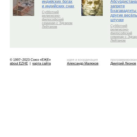
индийских богах
Абсурдистана
и индийских снах
запрете
Бхагавадгиты
Субботний
другие весёл
религиозно-
штучки
философский
семинар с Эдгаром
Субботний
Лейтаном
религиозно-
философский
семинар с Эдга
Лейтаном
© 1997–2023 Союз «ЕЖЕ»
идея и координация
программирован
about EZHE
|
карта сайта
Александр Малюков
Дмитрий Леонов