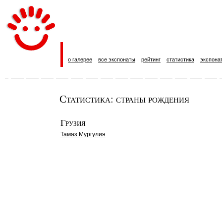
о галерее
все экспонаты
рейтинг
статистика
экспона
Статистика: страны рождения
Грузия
Тамаз Мургулия