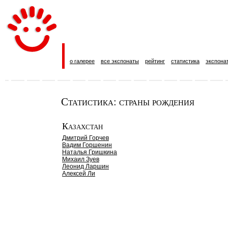
о галерее
все экспонаты
рейтинг
статистика
экспона
Статистика: страны рождения
Казахстан
Дмитрий Горчев
Вадим Горшенин
Наталья Гришкина
Михаил Зуев
Леонид Ларшин
Алексей Ли