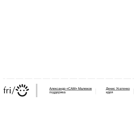
Александр «САМ» Малюков
Денис Усатенко
поддержка
идея