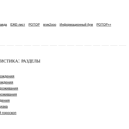
авда
ЕЖЕ-лист
РОТОР
вгик2ooo
Информационный бум
РОТОР++
истика: разделы
рождения
ождения
проживания
роживания
дения
диака
й гороскоп