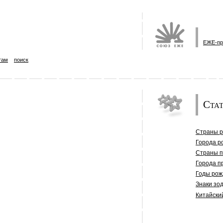
ЕЖЕ-пр
там
поиск
Стат
Страны 
Города р
Страны 
Города п
Годы рож
Знаки зо
Китайски