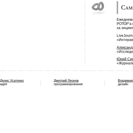
Сам
Ежедневн
РОТОР’a 
за энцик
LiveJourn
«Интерак
Александ
«Исследо
Юрий Си
«Журнали
Денис Усатенко
Дмитрий Леонов
Владимир
идея
программирование
дизайн