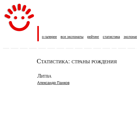
о галерее
все экспонаты
рейтинг
статистика
экспона
Статистика: страны рождения
Литва
Александр Панков