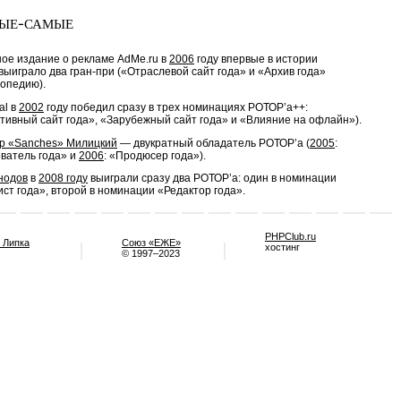
ые-самые
ое издание о рекламе AdMe.ru в
2006
году впервые в истории
выиграло два гран-при («Отраслевой сайт года» и «Архив года»
лопедию).
al в
2002
году победил сразу в трех номинациях РОТОР’a++:
тивный сайт года», «Зарубежный сайт года» и «Влияние на офлайн»).
р «Sanches» Милицкий
— двукратный обладатель РОТОР’a (
2005
:
ватель года» и
2006
: «Продюсер года»).
нодов
в
2008 году
выиграли сразу два РОТОР’а: один в номинации
ст года», второй в номинации «Редактор года».
PHPClub.ru
 Липка
Союз «ЕЖЕ»
хостинг
© 1997–2023