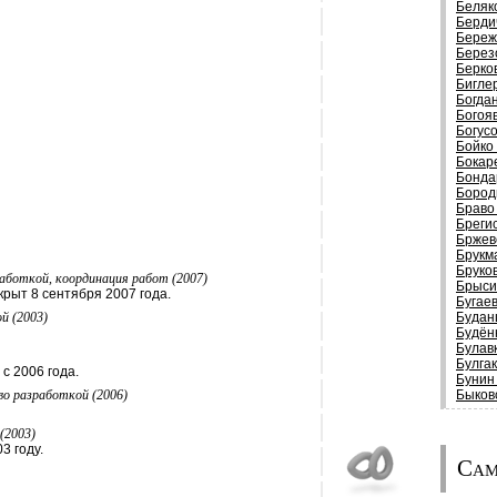
Беляк
Берди
Береж
Берез
Берко
Бигле
Богда
Богоя
Богус
Бойко
Бокар
Бонда
Бород
Браво
Бреги
Бржев
Брукм
Бруко
аботкой, координация работ (2007)
Брыси
рыт 8 сентября 2007 года.
Бугае
й (2003)
Будан
Будён
Булав
Булга
с 2006 года.
Бунин
во разработкой (2006)
Быков
(2003)
3 году.
Сам