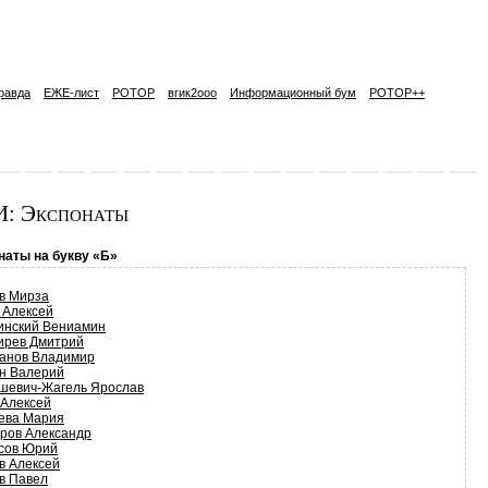
равда
ЕЖЕ-лист
РОТОР
вгик2ooo
Информационный бум
РОТОР++
: Экспонаты
наты на букву «Б»
в Мирза
 Алексей
инский Вениамин
ирев Дмитрий
анов Владимир
н Валерий
шевич-Жагель Ярослав
 Алексей
ева Мария
ров Александр
сов Юрий
в Алексей
в Павел