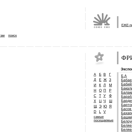
ЕЖЕ-п
там
поиск
ФРИ
Экспо
А
Б
В
Г
Б А
Д
Е
Ж
З
Бабае
Бабий
И
К
Л
М
Бакал
Н
О
П
Р
Балак
С
Т
У
Ф
Бараб
Барди
Х
Ц
Ч
Ш
Барто
Щ
Э
Ю
Я
Басов
D
L
V
Бахар
самые
Башки
посещаемые
Белоу
Беляе
Беляе