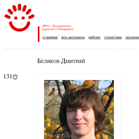
о галерее
все экспонаты
рейтинг
статистика
экспона
Беляков Дмитрий
131