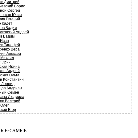
ов Дмитрий
чевский Борис
ной Сергей
овская Юлия
вич Евгений
р Кадет
нов Вадим
вленский Андрей
ов Вадим
 Иван
ев Тимофей
ренко Вера
кин Алексей
 Михаил
с Эрик
ская Ирина
анн Андрей
вская Ольга
н Константин
в Леонид
цов Андриан
ный Семен
кина Людмила
ков Валерий
 Олег
ский Егор
ые-самые