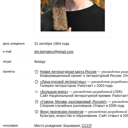
день рожденья
31 октября 1964 года
e-mail
dm.belyakov@gmail.com
skype
ltolaigz
проекты
Новая литературная карта России
—
руководство разр
Информационный проект о литературной России. Отк
«Лица русской литературы»
—
руководство разработко
Галерея литераторов. Работает с 2003 года.
«Большая книга»
—
руководство разработкой (2006)
Сайт Национальной литературной премии. Работает 
«Говори, Москва, разговаривай, Россия!»
—
руководст
Cборник случайных разговоров. Открыт в 2006 году.
Фонд творческих проектов
—
руководство разработкой 
Культура, искусство и образование. Сайт открыт в 200
география
Место рождения: Башкирия,
СССР