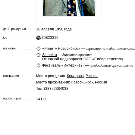
день рожденья
30 апреля 1956 года
icq
75823316
проекты
«Ринет» Новосибирск
—
директор по медиа-технологи
Sibnet.ru
—
директор проекта
Основной медиапроект ОАО «Сибирьтелеком»
Фестиваль «Интернить»
—
председатель оргкомитета
география
Место рождения:
Кемерово
,
Россия
Место проживания:
Новосибирск
,
Россия
Тел: (383) 2384038
просмотров
24117