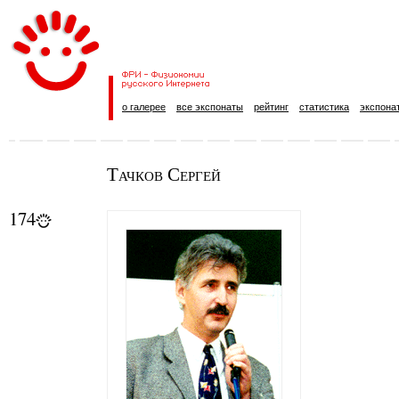
о галерее
все экспонаты
рейтинг
статистика
экспона
Тачков Сергей
174