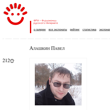
о галерее
все экспонаты
рейтинг
статистика
экспона
Алашкин Павел
212