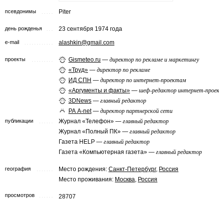
псевдонимы
Piter
день рожденья
23 сентября 1974 года
e-mail
alashkin@gmail.com
проекты
Gismeteo.ru
—
директор по рекламе и маркетингу
«Труд»
—
директор по рекламе
ИД СПН
—
директор по интернет-проектам
«Аргументы и факты»
—
шеф-редактор интернет-прое
3DNews
—
главный редактор
РА A-net
—
директор партнерской сети
публикации
Журнал «Телефон» —
главный редактор
Журнал «Полный ПК» —
главный редактор
Газета HELP —
главный редактор
Газета «Компьютерная газета» —
главный редактор
география
Место рождения:
Санкт-Петербург
,
Россия
Место проживания:
Москва
,
Россия
просмотров
28707