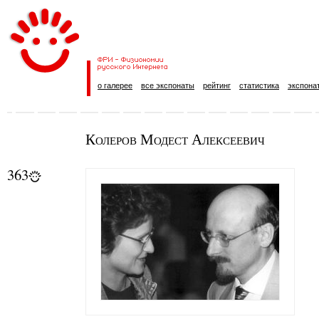
о галерее
все экспонаты
рейтинг
статистика
экспона
Колеров Модест Алексеевич
363