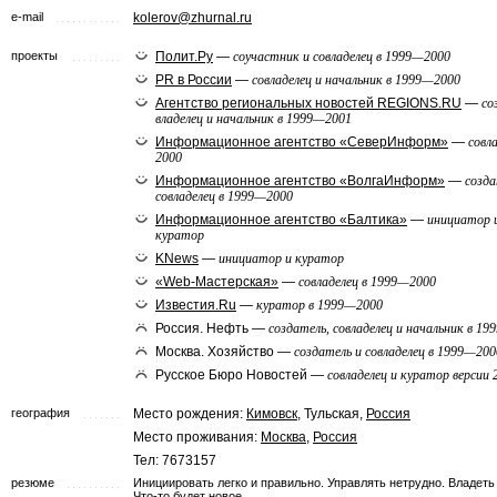
e-mail
kolerov@zhurnal.ru
проекты
Полит.Ру
—
соучастник и совладелец в 1999—2000
PR в России
—
совладелец и начальник в 1999—2000
Агентство региональных новостей REGIONS.RU
—
со
владелец и начальник в 1999—2001
Информационное агентство «СеверИнформ»
—
совла
2000
Информационное агентство «ВолгаИнформ»
—
созда
совладелец в 1999—2000
Информационное агентство «Балтика»
—
инициатор 
куратор
KNews
—
инициатор и куратор
«Web-Мастерская»
—
совладелец в 1999—2000
Известия.Ru
—
куратор в 1999—2000
Россия. Нефть —
создатель, совладелец и начальник в 1
Москва. Хозяйство —
создатель и совладелец в 1999—200
Русское Бюро Новостей —
совладелец и куратор версии 
география
Место рождения:
Кимовск
, Тульская,
Россия
Место проживания:
Москва
,
Россия
Тел: 7673157
резюме
Инициировать легко и правильно. Управлять нетрудно. Владеть
Что-то будет новое.