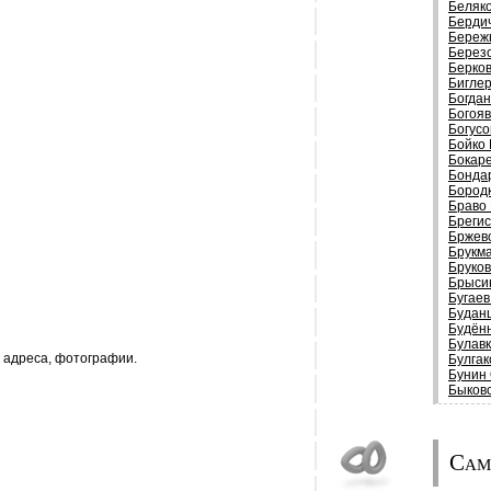
Беляк
Берди
Береж
Берез
Берков
Биглер
Богда
Богоя
Богусо
Бойко
Бокар
Бонда
Бород
Браво
Брегис
Бржев
Брукм
Бруков
Брыси
Бугаев
Будан
Будён
Булав
 адреса, фотографии.
Булгак
Бунин 
Быковс
Сам