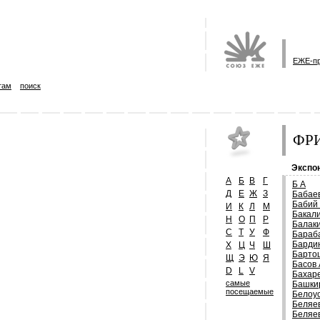
ЕЖЕ-п
там
поиск
ФРИ
Экспон
А
Б
В
Г
Б А
Д
Е
Ж
З
Бабае
Бабий
И
К
Л
М
Бакал
Н
О
П
Р
Балак
С
Т
У
Ф
Бараб
Барди
Х
Ц
Ч
Ш
Барто
Щ
Э
Ю
Я
Басов 
D
L
V
Бахар
самые
Башки
посещаемые
Белоу
Беляе
Беляе