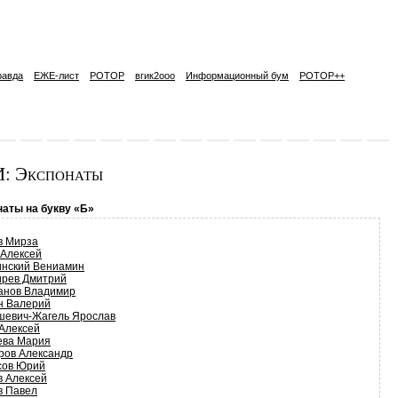
равда
ЕЖЕ-лист
РОТОР
вгик2ooo
Информационный бум
РОТОР++
: Экспонаты
аты на букву «Б»
в Мирза
 Алексей
инский Вениамин
ирев Дмитрий
анов Владимир
н Валерий
шевич-Жагель Ярослав
Алексей
ева Мария
ров Александр
сов Юрий
в Алексей
в Павел