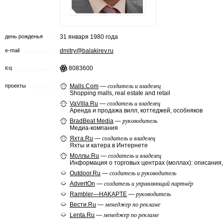
день рожденья
31 января 1980 года
e-mail
dmitry@balakirev.ru
icq
8083600
проекты
Malls.Com
—
создатель и владелец
Shopping malls, real estate and retail
VaVilla.Ru
—
создатель и владелец
Аренда и продажа вилл, коттеджей, особняков
BradBeat Media
—
руководитель
Медиа-компания
Яхта.Ru
—
создатель и владелец
Яхты и катера в Интернете
Моллы.Ru
—
создатель и владелец
Информация о торговых центрах (моллах): описания,
Outdoor.Ru
—
создатель и руководитель
AdvertOn
—
создатель и управляющий партнёр
Rambler—HAKAPTE
—
руководитель
Вести.Ru
—
менеджер по рекламе
Lenta.Ru
—
менеджер по рекламе