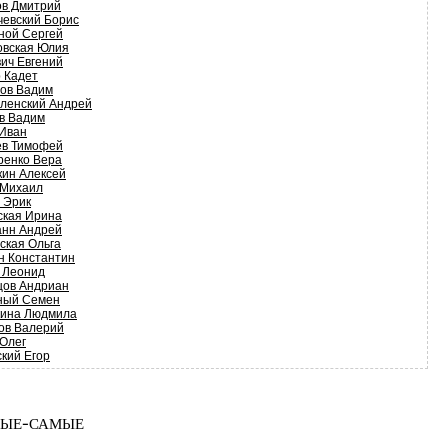
ов Дмитрий
чевский Борис
ной Сергей
овская Юлия
ич Евгений
 Кадет
нов Вадим
вленский Андрей
в Вадим
 Иван
ев Тимофей
ренко Вера
кин Алексей
 Михаил
 Эрик
ская Ирина
анн Андрей
ская Ольга
н Константин
 Леонид
цов Андриан
ный Семен
кина Людмила
ов Валерий
Олег
кий Егор
ые-самые