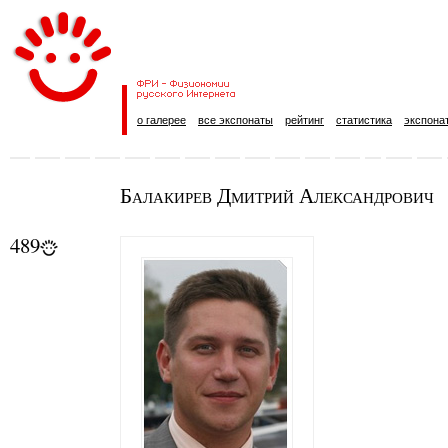
о галерее
все экспонаты
рейтинг
статистика
экспона
Балакирев Дмитрий Александрович
489