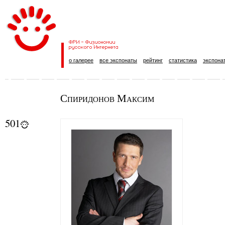
о галерее
все экспонаты
рейтинг
статистика
экспона
Спиридонов Максим
501