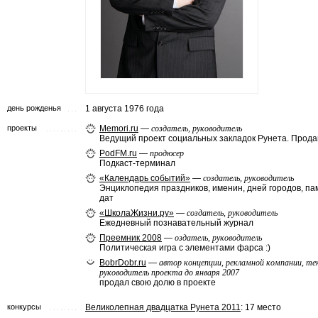
день рожденья
1 августа 1976 года
проекты
Memori.ru
—
создатель, руководитель
Ведущий проект социальных закладок Рунета. Прода
PodFM.ru
—
продюсер
Подкаст-терминал
«Календарь событий»
—
создатель, руководитель
Энциклопедия праздников, именин, дней городов, п
дат
«ШколаЖизни.ру»
—
создатель, руководитель
Ежедневный познавательный журнал
Преемник 2008
—
оздатель, руководитель
Политическая игра с элементами фарса :)
BobrDobr.ru
—
автор концепции, рекламной компании, те
руководитель проекта до января 2007
продал свою долю в проекте
конкурсы
Великолепная двадцатка Рунета 2011
: 17 место