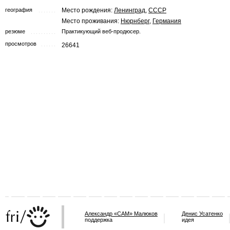
география
Место рождения:
Ленинград
,
СССР
Место проживания:
Нюрнберг
,
Германия
резюме
Практикующий веб-продюсер.
просмотров
26641
Александр «САМ» Малюков
Денис Усатенко
поддержка
идея