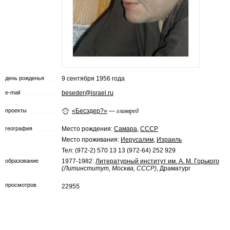
день рожденья
9 сентября 1956 года
e-mail
beseder@israel.ru
проекты
«Бесэдер?»
—
главвред
география
Место рождения:
Самара
,
СССР
Место проживания:
Иерусалим
,
Израиль
Тел: (972-2) 570 13 13 (972-64) 252 929
образование
1977-1982:
Литературный институт им. А. М. Горького
(Литинститут, Москва, СССР)
, Драматург
просмотров
22955