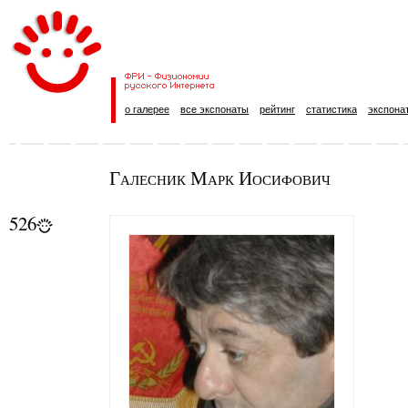
о галерее
все экспонаты
рейтинг
статистика
экспона
Галесник Марк Иосифович
526