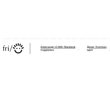
Александр «САМ» Малюков
Денис Усатенко
поддержка
идея