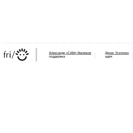
Александр «САМ» Малюков
Денис Усатенко
поддержка
идея