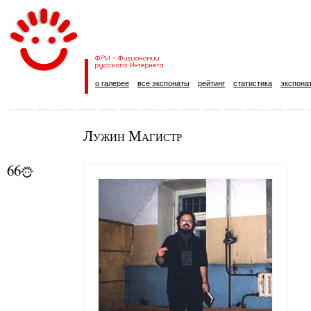
о галерее
все экспонаты
рейтинг
статистика
экспона
Лужин Магистр
66