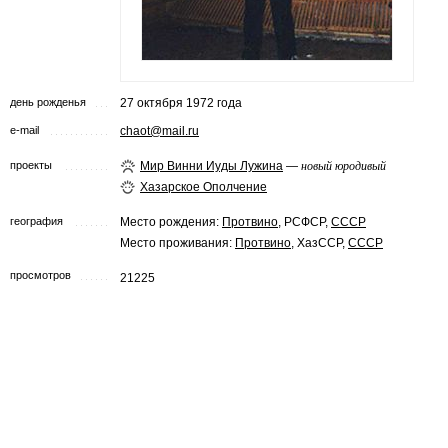
день рожденья
27 октября 1972 года
e-mail
chaot@mail.ru
проекты
Мир Винни Иуды Лужина
—
новый юродивый
Хазарское Ополчение
география
Место рождения:
Протвино
, РСФСР,
СССР
Место проживания:
Протвино
, ХазССР,
СССР
просмотров
21225