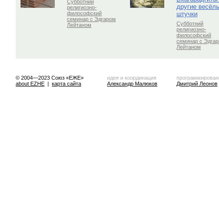
Субботний
другие весёл
религиозно-
штучки
философский
семинар с Эдгаром
Субботний
Лейтаном
религиозно-
философский
семинар с Эдга
Лейтаном
© 2004—2023 Союз «ЕЖЕ»
идея и координация
программирован
about EZHE
|
карта сайта
Александр Малюков
Дмитрий Леонов