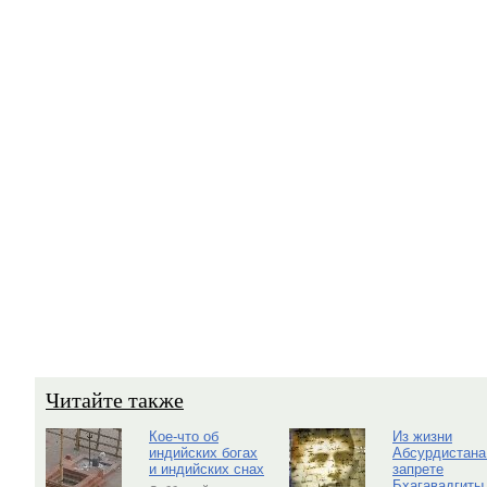
Читайте также
Кое-что об
Из жизни
индийских богах
Абсурдистана
и индийских снах
запрете
Бхагавадгиты