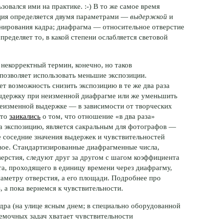
ьзовался ими
на практике. :-)
В то же самое время
иция определяется двумя параметрами —
выдержкой
и
нирования кадра; диафрагма — относительное отверстие
пределяет то, в какой степени ослабляется световой
некорректный термин, конечно, но таков
озволяет использовать меньшие экспозиции.
ет возможность снизить экспозицию в те же два раза
 выдержку при неизменной диафрагме или же уменьшить
еизменной выдержке — в зависимости от творческих
-то
заикались
о том, что отношение «в два раза»
 экспозицию, является сакральным для фотографов —
е соседние значения выдержек и чувствительностей
двое. Стандартизированные диафрагменные числа,
верстия, следуют друг за другом с шагом коэффициента
вета, проходящего в единицу времени через диафрагму,
аметру отверстия, а его площади. Подробнее про
 а пока вернемся к чувствительности.
дра (на улице ясным днем; в специально оборудованной
емочных задач хватает чувствительности