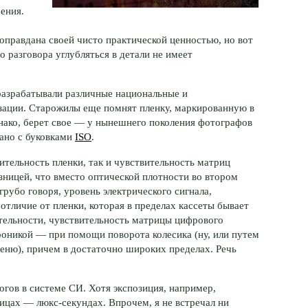
ения.
правдана своей чисто практической ценностью, но вот
 разговора углубляться в детали не имеет
разрабатывали различные национальные и
зации. Старожилы еще помнят пленку, маркированную в
днако, берет свое — у нынешнего поколения фотографов
зано с буковками
ISO
.
ительность пленки, так и чувствительность матриц
ницей, что вместо оптической плотности во втором
рубо говоря, уровень электрического сигнала,
отличие от пленки, которая в пределах кассеты бывает
ительности, чувствительность матрицы цифрового
роникой — при помощи поворота колесика (ну, или путем
еню), причем в достаточно широких пределах. Речь
огов в системе СИ. Хотя экспозиция, например,
ицах — люкс-секундах. Впрочем, я не встречал ни