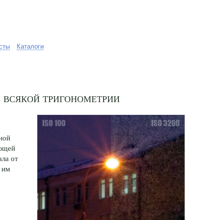
сты
Каталоги
з всякой тригонометрии
нной
ающей
ала от
 им