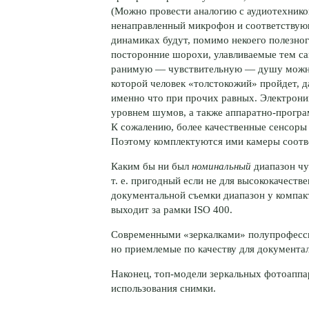
(Можно провести аналогию с аудиотехнико
ненаправленный микрофон и соответствующ
динамиках будут, помимо некоего полезног
посторонние шорохи, улавливаемые тем с
ранимую — чувствительную — душу можно
которой человек «толстокожий» пройдет, 
именно что при прочих равных. Электроник
уровнем шумов, а также аппаратно-прогр
К сожалению, более качественные сенсоры 
Поэтому комплектуются ими камеры соотв
Каким бы ни был
номинальный
диапазон чу
т. е. пригодный если не для высококачеств
документальной съемки диапазон у компак
выходит за рамки ISO 400.
Современными «зеркалками» полупрофесси
но приемлемые по качеству для документа
Наконец, топ-модели зеркальных фотоаппар
использования снимки.