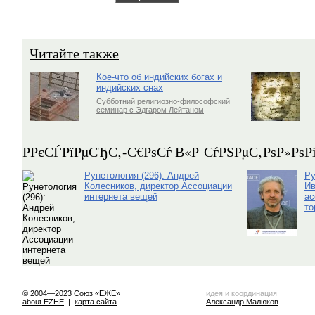
Читайте также
Кое-что об индийских богах и
индийских снах
Субботний религиозно-философский
семинар с Эдгаром Лейтаном
Р­РєСЃРїРµСЂС‚-С€РѕСѓ В«Р СѓРЅРµС‚РѕР»Рѕ
Рунетология (296): Андрей
Ру
Колесников, директор Ассоциации
Ив
интернета вещей
ас
то
© 2004—2023 Союз «ЕЖЕ»
идея и координация
about EZHE
|
карта сайта
Александр Малюков