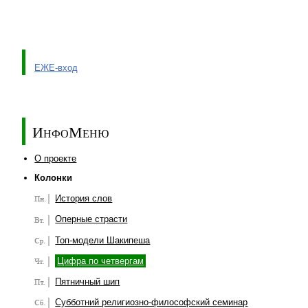
ЕЖЕ-вход
ИнфоМеню
О проекте
Колонки
История слов
Оперные страсти
Топ-модели Шакипеша
Цифра по четвергам
Пятничный шип
Субботний религиозно-философский семинар