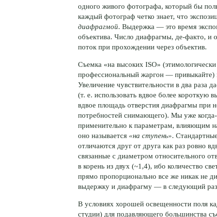
одного живого фотографа, который бы пол
каждый фотограф четко знает, что экспоз
диафрагмой
. Выдержка — это время экспо
объектива. Число диафрагмы, де-факто, и о
поток при прохождении через объектив.
Съемка «на высоких ISO» (этимологически 
профессиональный жаргон — привыкайте) п
Увеличение чувствительности в два раза да
(т. е. использовать вдвое более короткую
вдвое площадь отверстия диафрагмы при н
потребностей снимающего). Мы уже когда
применительно к параметрам, влияющим на
оно называется
«на ступень»
. Стандартны
отличаются друг от друга как раз ровно в
связанные с диаметром относительного от
в корень из двух (~1,4), ибо количество с
прямо пропорционально все же никак не ди
выдержку и диафрагму — в следующий раз,
В условиях хорошей освещенности поля ка
студии) для подавляющего большинства съ