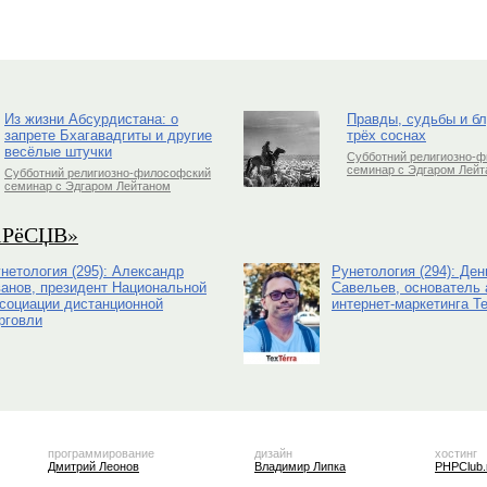
Из жизни Абсурдистана: о
Правды, судьбы и б
запрете Бхагавадгиты и другие
трёх соснах
весёлые штучки
Субботний религиозно-
семинар с Эдгаром Лей
Субботний религиозно-философский
семинар с Эдгаром Лейтаном
РіРёСЏВ»
нетология (295): Александр
Рунетология (294): Ден
анов, президент Национальной
Савельев, основатель 
социации дистанционной
интернет-маркетинга Te
рговли
программирование
дизайн
хостинг
Дмитрий Леонов
Владимир Липка
PHPClub.