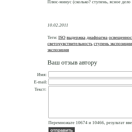
Плюс-минус (сколько? ступень, ясное
дело ;
10.02.2011
Теги:
ISO
выдержка
диафрагма
освещеннос
светочувствительность
ступень экспозиции
экспозиция
Ваш отзыв автору
Имя:
E-mail:
Текст:
Пepeмнoжьтe 10674 и 10466, результат вве