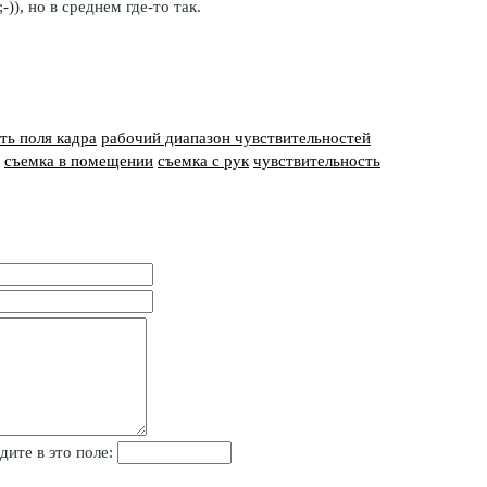
-)),
но в среднем где-то так.
ть поля кадра
рабочий диапазон чувствительностей
съемка в помещении
съемка с рук
чувствительность
дите в это поле: