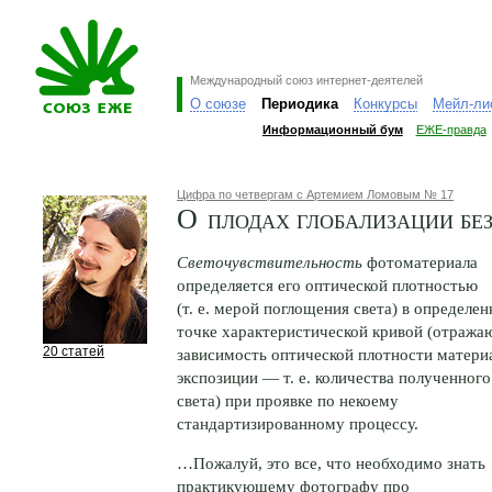
Международный союз интернет-деятелей
О союзе
Периодика
Конкурсы
Мейл-ли
Информационный бум
ЕЖЕ-правда
Цифра по четвергам с Артемием Ломовым № 17
О плодах глобализации бе
Светочувствительность
фотоматериала
определяется его оптической плотностью
(т. е. мерой поглощения света) в определе
точке характеристической кривой (отраж
20 статей
зависимость оптической плотности матери
экспозиции — т. е. количества полученного
света) при проявке по некоему
стандартизированному процессу.
…Пожалуй, это все, что необходимо знать
практикующему фотографу про