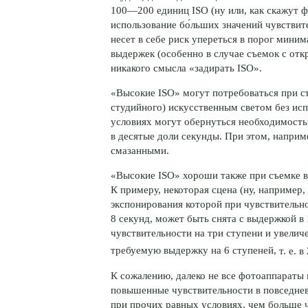
100—200 единиц
ISO (ну или, как скажут 
использование бо́льших значений чувстви
несет в себе риск упереться в порог мин
выдержек (особенно в случае съемок с отк
никакого смысла «задирать ISO».
«Высокие ISO» могут потребоваться при с
студийного) искусственным светом без и
условиях могут обернуться необходимост
в десятые доли секунды. При этом, напри
смазанными.
«Высокие ISO» хороши также при съемке в с
К примеру, некоторая сцена (ну, например,
экспонирования которой при чувствительно
8 секунд, может быть снята с выдержкой в 
чувствительности на три ступени и увелич
требуемую выдержку на 6 ступеней,
т. е. в
К сожалению, далеко не все фотоаппараты 
повышенные чувствительности в повседнев
при прочих равных условиях, чем больше 