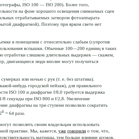
фотографы, ISO 100 — ISO 200). Более того,
тельности на фоне хорошего освещения снимаемых сцен
имальных отрабатываемых затвором фотоаппарата
рытой диафрагмой). Поэтому при ярком свете нет
ъемке в помещении с относительно слабым (супротив
спользования вспышки. Обычные
100—200 единиц
в таких
ью отработки слишком длительных выдержек — скажем,
мер, двигающиеся люди вполне могут получиться
умерках или ночью с рук (т. е. без штатива).
 какой-нибудь городской пейзаж), для правильного
сти ISO 100 и диафрагме f/8,0 требуется выдержка
1/8 секунды при ISO 800 и f/2,8. Увеличение
ение диафрагмы на три ступени позволило сократить
6
 2
= 64 раза
.
могут позволить своим владельцам использовать
ной практике. Мы, кажется,
уже
говорили
о том, что,
чувствительность матрицы, тем больше влияние шумов.