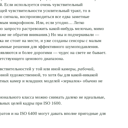
й. Если используется очень чувствительный
ей чувствительности усилительный тракт, то в
о сигнала, воспроизводиться все едва заметные
амым микрофоном. Или, если угодно… Легко
 запросто растревожить какой-нибудь мелочью, мимо
даже не обратив внимания.) Но мы и подчеркивали —
а не стоит на месте, и уже созданы сенсоры с малым
аммные решения для эффективного шумоподавления.
являются и более дорогими — чудес на свете не бывает.
етствующего ценового диапазона.
вствительностей у той или иной камеры,
рабочий
,
енной художественной, то хотя бы для какой-никакой
тных камер и младших моделей «зеркалок» обычно не
онального класса можно снимать далеко не идеальные,
льных целей кадры при ISO 1600.
атов и на ISO 6400 могут давать вполне пригодные для