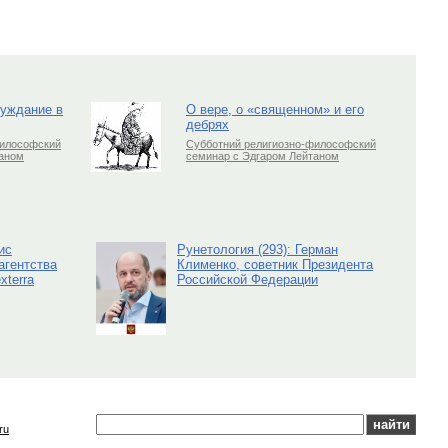
луждание в
О вере, о «священном» и его
дебрях
философский
Субботний религиозно-философский
таном
семинар с Эдгаром Лейтаном
ис
Рунетология (293): Герман
агентства
Клименко, советник Президента
xterra
Российской Федерации
ru