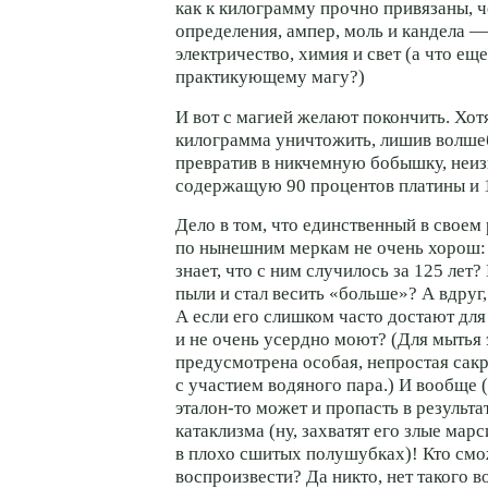
как к килограмму прочно привязаны, ч
определения, ампер, моль и кандела —
электричество, химия и свет (а что ещ
практикующему магу?)
И вот с магией желают покончить. Хот
килограмма уничтожить, лишив волше
превратив в никчемную бобышку, неиз
содержащую 90 процентов платины и 
Дело в том, что единственный в своем
по нынешним меркам не очень хорош: 
знает, что с ним случилось за 125 лет
пыли и стал весить «больше»? А вдруг
А если его слишком часто достают для
и не очень усердно моют? (Для мытья э
предусмотрена особая, непростая сак
с участием водяного пара.) И вообще (
эталон-то может и пропасть в результа
катаклизма (ну, захватят его злые мар
в плохо сшитых полушубках)! Кто смо
воспроизвести? Да никто, нет такого 