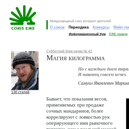
Международный союз интернет-деятелей
О союзе
Периодика
Конкурсы
Мейл-ли
Информационный бум
ЕЖЕ-правда
Субботний блик науки № 42
Магия килограмма
Но с каждым днем терял
И наконец совсем исчез.
Самуил Яковлевич Маршак
130 статей
Бывает, что показания весов,
применяемых при продаже
сочных мандаринов, более
коррелируют с ловкостью рук
оперирующего ими рыночного