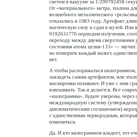
светом в вакууме за 1/299792458 секу
От «материального» метра, эталона дл
волшебного металлического «рельсика
отказались в 1983 году. Артефакт дли
магическую силу и сдан в музей. Или 
9192631770 периодам излучения, соо
переходу между двумя сверхтонкими 
состояния атома
цезия-133» —
звучит 
но померить каждый может, единстве
нет.
А чтобы распоряжаться килограммом,
завладеть самим артефактом, или этало
маскировки называют. И уже с ним сра
взвешивать. Так и делается. Все совр
«килограммы», будьте уверены, через
международную систему (утвержденн
дипломатическим соглашением) нераз
с единственным первородным, которы
измениться.
Да. И кто килограммом владеет, тот оч