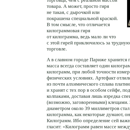
торговца, чем с реальной массой
товара. А может, просто гиря
не такая, с дырочкой или
покрашена специальной краской.
В том смысле, что отличается
килограммовая гиря
от килограмма, ведь мало ли что
с этой гирей приключилось за трудну
торговле.
А в славном городе Париже хранится 
масса всегда составляет один килогра
килограмм, при любой точности измер
физических условиях. Артефакт отлили
из почти алхимического сплава плати
и хранят с тех пор в особом сейфе, п
колпаками, доставая лишь изредка сп
(возможно, заговоренными) клещами.
диаметром около 39 миллиметров стал
килограмма, как некоторые думают, он
Килограмм. Ибо определение сей важ
гласит: «Килограмм равен массе меж