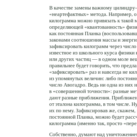
В качестве замены важному цилиндру-
«неартефактных» метода. Например, 
килограмма можно привязать к такой 
определяющей «квантованность» физи
как постоянная Планка (воспользовав
законами соотношения массы и энерги
зафиксировать килограмм через число
известное из школьного курса физики
или других частиц — в одном моле ве
правильнее будет говорить, что предла
«зафиксировать» раз и навсегда не ки
из упомянутых величин: либо постоян
число Авогадро. Ведь ни одна из них н
в «совершенной точности»: разные м
дают разные приближения. Приближени
от эталона килограмма, в том числе. Н
их по нему. Зафиксировав же, скажем,
постоянной Планка, можно будет расс
килограмма (именно так, просто «пере
Собственно, думают над уничтожение