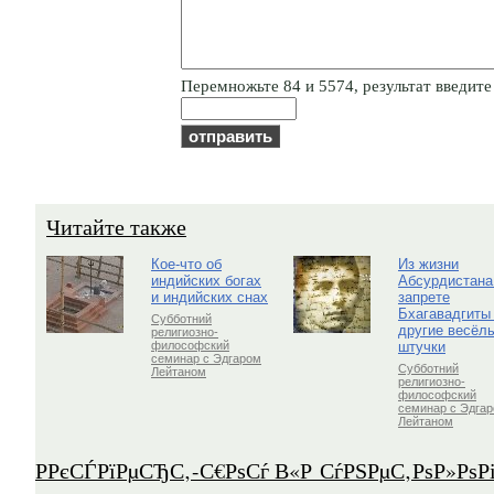
Пepeмнoжьтe 84 и 5574, результат введите 
Читайте также
Кое-что об
Из жизни
индийских богах
Абсурдистана
и индийских снах
запрете
Бхагавадгиты
Субботний
другие весёл
религиозно-
штучки
философский
семинар с Эдгаром
Субботний
Лейтаном
религиозно-
философский
семинар с Эдга
Лейтаном
Р­РєСЃРїРµСЂС‚-С€РѕСѓ В«Р СѓРЅРµС‚РѕР»Рѕ