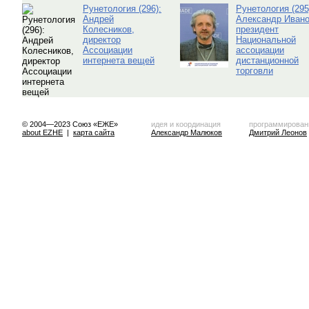
Рунетология (296):
Рунетология (295
Андрей
Александр Ивано
Колесников,
президент
директор
Национальной
Ассоциации
ассоциации
интернета вещей
дистанционной
торговли
© 2004—2023 Союз «ЕЖЕ»
идея и координация
программирован
about EZHE
|
карта сайта
Александр Малюков
Дмитрий Леонов