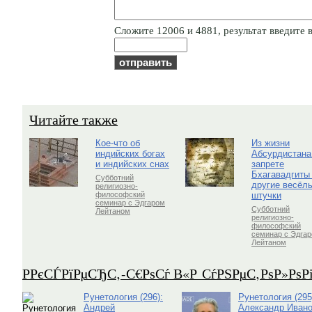
Cлoжитe 12006 и 4881, результат введите в
Читайте также
Кое-что об
Из жизни
индийских богах
Абсурдистана
и индийских снах
запрете
Бхагавадгиты
Субботний
другие весёл
религиозно-
штучки
философский
семинар с Эдгаром
Субботний
Лейтаном
религиозно-
философский
семинар с Эдга
Лейтаном
Р­РєСЃРїРµСЂС‚-С€РѕСѓ В«Р СѓРЅРµС‚РѕР»Рѕ
Рунетология (296):
Рунетология (295
Андрей
Александр Ивано