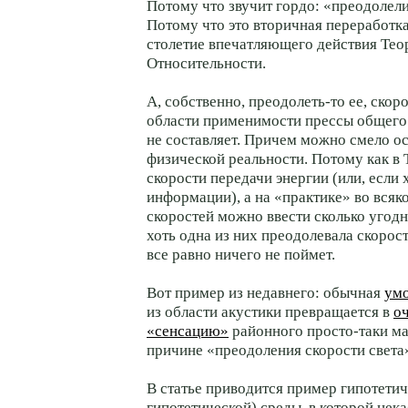
Потому что звучит гордо: «преодолели
Потому что это вторичная переработк
столетие впечатляющего действия Тео
Относительности.
А, собственно, преодолеть-то ее, скор
области применимости прессы общего 
не составляет. Причем можно смело ос
физической реальности. Потому как в 
скорости передачи энергии (или, если 
информации), а на «практике» во всяк
скоростей можно ввести сколько угодн
хоть одна из них преодолевала скорос
все равно ничего не поймет.
Вот пример из недавнего: обычная
умо
из области акустики превращается в
о
«сенсацию»
районного просто-таки ма
причине «преодоления скорости света»
В статье приводится пример гипотетич
гипотетической) среды, в которой нека