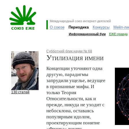
Международный союз интернет-деятелей
О союзе
Периодика
Конкурсы
Мейл-ли
Информационный бум
ЕЖЕ-правда
Субботний блик науки № 68
Утилизация имени
Концепции уточняют одна
другую, парадигмы
запрудили ущелье, ведущее
в признанные мифы. И
только Теория
130 статей
Относительности, как и
прежде, никуда не уходит с
небосклона, оставаясь
популярным идолом,
проектирующим понятие
«Физика» внутрь