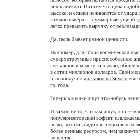
лишь анекдот. Потому что цена подоб
высока, и ставки начинаются от удара
коммивояжёра — суммарный ущерб з
легко превысить выручку от реализаци
Да, пыль бывает разной ценности.
Например, для сбора космической пыл
суперхитроумные приспособления: апп
слетавший к комете за пылью, обошё
в сотни миллионов долларов. Свой меш
благополучно
доставил на Землю
еще в
го, года.
Теперь в мешке ищут что-нибудь ценн
И важно не то, что там ищут, а то — к
популяризаторский эффект, извлекаем
пыли, похоже, видится специальным л
более ценным ресурсом, чем какие-то
вещества.