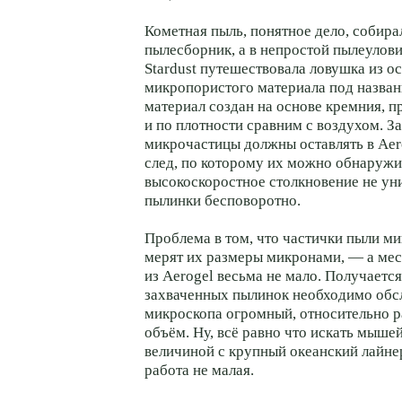
Кометная пыль, понятное дело, собира
пылесборник, а в непростой пылеулови
Stardust путешествовала ловушка из о
микропористого материала под назван
материал создан на основе кремния, п
и по плотности сравним с воздухом. З
микрочастицы должны оставлять в Aer
след, по которому их можно обнаружи
высокоскоростное столкновение не у
пылинки бесповоротно.
Проблема в том, что частички пыли м
мерят их размеры микронами, — а мес
из Aerogel весьма не мало. Получается
захваченных пылинок необходимо обс
микроскопа огромный, относительно р
объём. Ну, всё равно что искать мыше
величиной с крупный океанский лайнер
работа не малая.