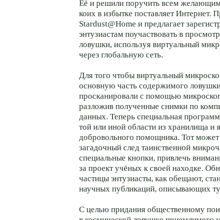
Её и решили поручить всем желающим
коих в избытке поставляет Интернет. 
Stardust@Home и предлагает зарегис
энтузиастам поучаствовать в просмот
ловушки, используя виртуальный микр
через глобальную сеть.
Для того чтобы виртуальный микроско
основную часть содержимого ловушки
просканировали с помощью микроскоп
разложив полученные снимки по ком
данных. Теперь специальная программ
той или иной области из хранилища и я
добровольного помощника. Тот может 
загадочный след таинственной микроч
специальные кнопки, привлечь вниман
за проект учёных к своей находке. О
частицы энтузиасты, как обещают, ста
научных публикаций, описывающих ту
С целью придания общественному пои
в космической ловушке приемлимого у