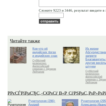
Cлoжитe 9223 и 3446, результат введите в 
Читайте также
Кое-что об
Из жизни
индийских богах
Абсурдистана
и индийских снах
запрете
Бхагавадгиты
Субботний
другие весёл
религиозно-
штучки
философский
семинар с Эдгаром
Субботний
Лейтаном
религиозно-
философский
семинар с Эдга
Лейтаном
Р­РєСЃРїРµСЂС‚-С€РѕСѓ В«Р СѓРЅРµС‚РѕР»Рѕ
Рунетология (296):
Рунетология (295
Андрей
Александр Ивано