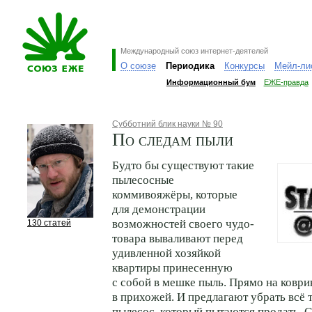
Международный союз интернет-деятелей
О союзе
Периодика
Конкурсы
Мейл-ли
Информационный бум
ЕЖЕ-правда
Субботний блик науки № 90
По следам пыли
Будто бы существуют такие
пылесосные
коммивояжёры, которые
для демонстрации
возможностей своего чудо-
130 статей
товара вываливают перед
удивленной хозяйкой
квартиры принесенную
с собой в мешке пыль. Прямо на коври
в прихожей. И предлагают убрать всё т
пылесос, который пытаются продать. Ск