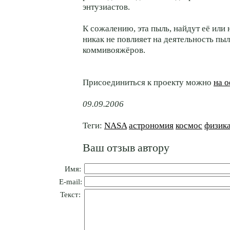
энтузиастов.
К сожалению, эта пыль, найдут её или н
никак не повлияет на деятельность пы
коммивояжёров.
Присоединиться к проекту можно
на 
09.09.2006
Теги:
NASA
астрономия
космос
физик
Ваш отзыв автору
Имя:
E-mail:
Текст: