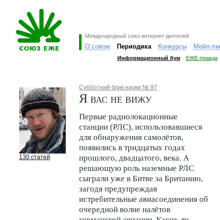
Международный союз интернет-деятелей
О союзе
Периодика
Конкурсы
Мейл-ли
Информационный бум
ЕЖЕ-правда
Субботний блик науки № 97
Я вас не вижу
Первые радиолокационные
станции (РЛС), использовавшиеся
для обнаружения самолётов,
появились в тридцатых годах
прошлого, двадцатого, века. А
130 статей
решающую роль наземные РЛС
сыграли уже в Битве за Британию,
загодя предупреждая
истребительные авиасоединения об
очередной волне налётов
германской авиации. Каких-то