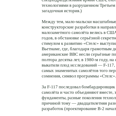
технологиями в разрушенном Третьем 
загадочная история.)
Между тем, мало-мальски масштабные
конструкторские разработки в направ
малозаметного самолёта велись в США
годов, в обстановке серьёзной секретн
стимулом к развитию «Стелс» выступи
Вьетнаме, где, благодаря грамотным 
американские ВВС несли серьёзные по
полтора десятка лет, в 1980-м году, на
выкатили плод исследований — F-117,
самых знаменитых самолётов того пери
сомнения, символ программы «Стелс»
За F-117 последовал бомбардировщик B
самолёта и часто объединяют вместе, 
фундаменты, разные поколения технол
причиной тому — двадцатилетняя разн
разработок (проектирование B-2 начало