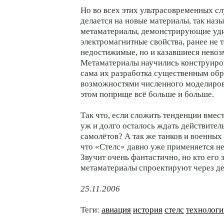
Но во всех этих ультрасовременных сл
делается на новые материалы, так наз
метаматериалы, демонстрирующие уд
электромагнитные свойства, ранее не т
недостижимые, но и казавшиеся нево
Метаматериалы научились конструирова
сама их разработка существенным обр
возможностями численного моделирова
этом поприще всё больше и больше.
Так что, если сложить тенденции вмест
уж и долго осталось ждать действите
самолётов? А так же танков и военных
что «Стелс» давно уже применяется не
Звучит очень фантастично, но кто его з
метаматериалы спроектируют через де
25.11.2006
Теги:
авиация
история
стелс
технологи