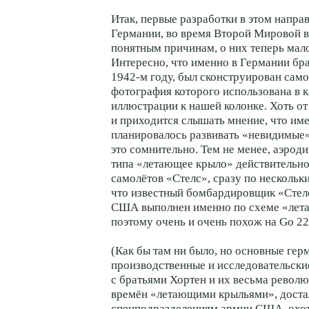
Итак, первые разработки в этом напра
Германии, во время Второй Мировой в
понятным причинам, о них теперь мало
Интересно, что именно в Германии бра
1942-м году, был сконструирован само
фотография которого использована в к
иллюстрации к нашей колонке. Хоть от
и приходится слышать мнение, что име
планировалось развивать «невидимые»
это сомнительно. Тем не менее, аэрод
типа «летающее крыло» действительно
самолётов «Стелс», сразу по нескольк
что известный бомбардировщик «Стелс
США выполнен именно по схеме «лет
поэтому очень и очень похож на Go 22
(Как бы там ни было, но основные гер
производственные и исследовательски
с братьями Хортен и их весьма револ
времён «летающими крыльями», доста
спецподразделениям армии США, охо