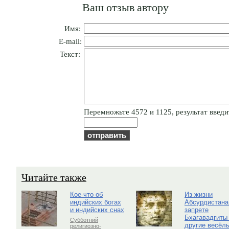
Ваш отзыв автору
Имя:
E-mail:
Текст:
Пepeмнoжьтe 4572 и 1125, результат введит
Читайте также
Кое-что об
Из жизни
индийских богах
Абсурдистана
и индийских снах
запрете
Бхагавадгиты
Субботний
другие весёл
религиозно-