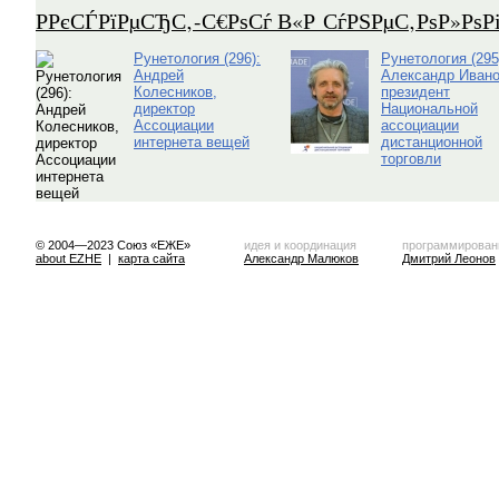
Р­РєСЃРїРµСЂС‚-С€РѕСѓ В«Р СѓРЅРµС‚РѕР»Рѕ
Рунетология (296):
Рунетология (295
Андрей
Александр Ивано
Колесников,
президент
директор
Национальной
Ассоциации
ассоциации
интернета вещей
дистанционной
торговли
© 2004—2023 Союз «ЕЖЕ»
идея и координация
программирован
about EZHE
|
карта сайта
Александр Малюков
Дмитрий Леонов