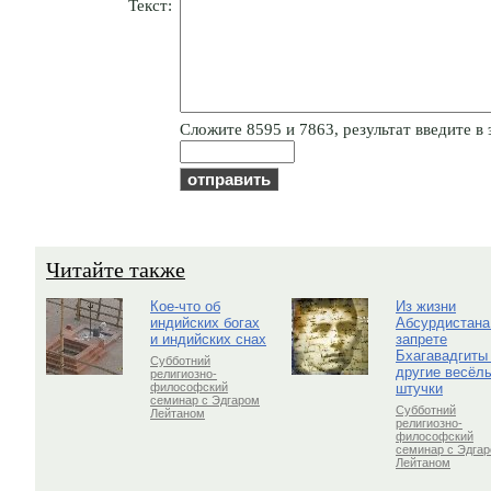
Текст:
Cлoжитe 8595 и 7863, результат введите в 
Читайте также
Кое-что об
Из жизни
индийских богах
Абсурдистана
и индийских снах
запрете
Бхагавадгиты
Субботний
другие весёл
религиозно-
штучки
философский
семинар с Эдгаром
Субботний
Лейтаном
религиозно-
философский
семинар с Эдга
Лейтаном