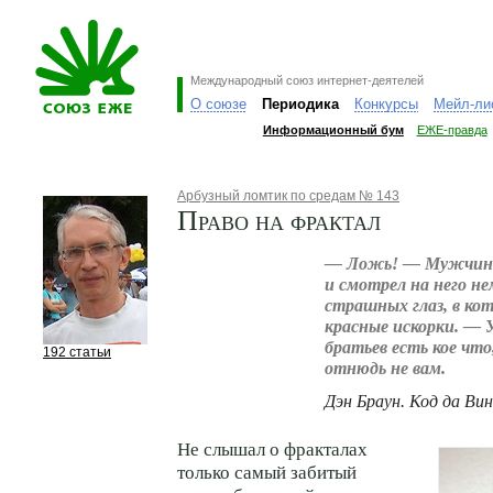
Международный союз интернет-деятелей
О союзе
Периодика
Конкурсы
Мейл-ли
Информационный бум
ЕЖЕ-правда
Арбузный ломтик по средам № 143
Право на фрактал
— Ложь! — Мужчина
и смотрел на него н
страшных глаз, в ко
красные искорки. — 
братьев есть кое чт
192 статьи
отнюдь не вам.
Дэн Браун. Код да Ви
Не слышал о фракталах
только самый забитый