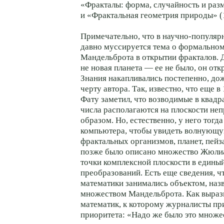
«Фракталы: форма, случайность и раз
и «Фрактальная геометрия природы» (
Примечательно, что в научно-популяр
давно муссируется тема о формальном
Мандельброта в открытии фракталов. Д
не новая планета — ее не было, он отк
Знания накапливались постепенно, до
черту автора. Так, известно, что еще в
Фату заметил, что возводимые в квадр
числа располагаются на плоскости не
образом. Но, естественно, у него тогда
компьютера, чтобы увидеть волнующу
фрактальных организмов, планет, пейз
позже было описано множество Жюлиа
точки комплексной плоскости в едины
преобразований. Есть еще сведения, ч
математики занимались объектом, на
множеством Мандельброта. Как выраз
математик, к которому журналисты пр
приоритета: «Надо же было это множес