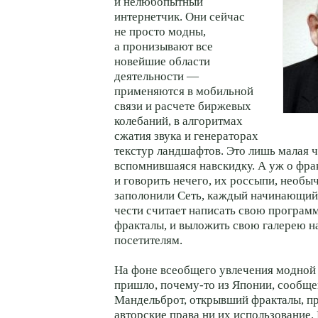
и нелюбопытный
интернетчик. Они сейчас
не просто модны,
а пронизывают все
новейшие области
деятельности —
применяются в мобильной
связи и расчете биржевых
колебаний, в алгоритмах
сжатия звука и генераторах
текстур ландшафтов. Это лишь малая ч
вспомнившаяся навскидку. А уж о фра
и говорить нечего, их россыпи, необы
заполонили Сеть, каждый начинающий
чести считает написать свою програ
фракталы, и выложить свою галерею н
посетителям.
На фоне всеобщего увлечения модной
пришло, почему-то из Японии, сообще
Мандельброт, открывший фракталы, п
авторские права ни их использование.