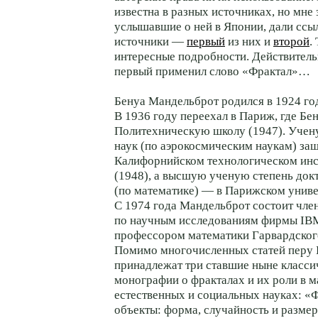
известна в разных источниках, но мне
услышавшие о ней в Японии, дали ссы
источники —
первый
из них и
второй
.
интересные подробности. Действител
первый применил слово «Фрактал»…
Бенуа Мандельброт родился в 1924 го
В 1936 году переехал в Париж, где Бе
Политехническую школу (1947). Учен
наук (по аэрокосмическим наукам) за
Калифорнийском технологическом инс
(1948), а высшую ученую степень до
(по математике) — в Парижском униве
С 1974 года Мандельброт состоит чле
по научным исследованиям фирмы IBM
профессором математики Гарвардског
Помимо многочисленных статей перу
принадлежат три ставшие ныне класс
монографии о фракталах и их роли в м
естественных и социальных науках: «
объекты: форма, случайность и размер