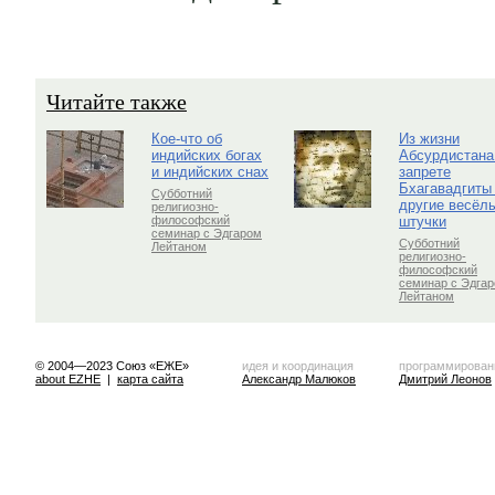
Читайте также
Кое-что об
Из жизни
индийских богах
Абсурдистана
и индийских снах
запрете
Бхагавадгиты
Субботний
другие весёл
религиозно-
штучки
философский
семинар с Эдгаром
Субботний
Лейтаном
религиозно-
философский
семинар с Эдга
Лейтаном
© 2004—2023 Союз «ЕЖЕ»
идея и координация
программирован
about EZHE
|
карта сайта
Александр Малюков
Дмитрий Леонов